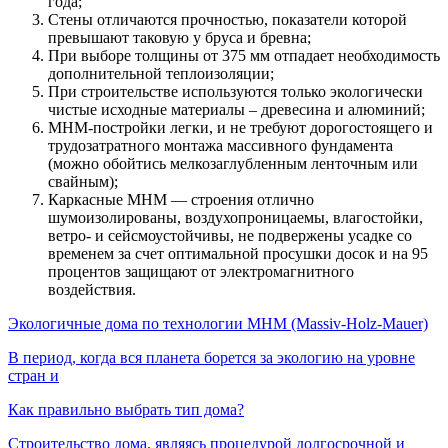
года;
Стены отличаются прочностью, показатели которой
превышают таковую у бруса и бревна;
При выборе толщины от 375 мм отпадает необходимость
дополнительной теплоизоляции;
При строительстве используются только экологически
чистые исходные материалы – древесина и алюминий;
МНМ-постройки легки, и не требуют дорогостоящего и
трудозатратного монтажа массивного фундамента
(можно обойтись мелкозаглубленным ленточным или
свайным);
Каркасные МНМ — строения отлично
шумоизолированы, воздухопроницаемы, влагостойки,
ветро- и сейсмоустойчивы, не подвержены усадке со
временем за счет оптимальной просушки досок и на 95
процентов защищают от электромагнитного
воздействия.
Экологичные дома по технологии MHM (Massiv-Holz-Mauer)
В период, когда вся планета борется за экологию на уровне
стран и
Как правильно выбрать тип дома?
Строительство дома, являясь процедурой долгосрочной и